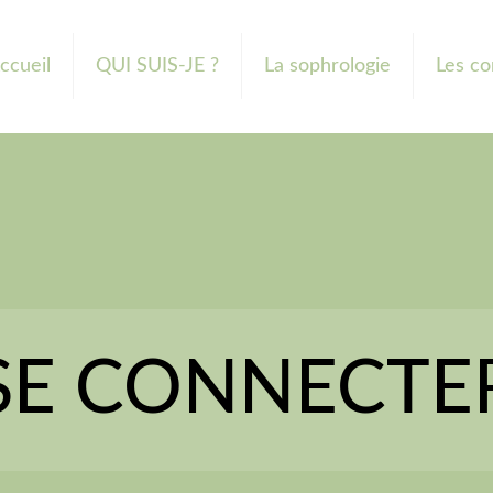
ccueil
QUI SUIS-JE ?
La sophrologie
Les co
SE CONNECTE