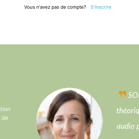
Vous n'avez pas de compte?
S'inscrire
SOP
ution
théori
s de
audio 